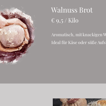
Walnuss Brot
€ 9,5 / Kilo
Aromatisch, mit knackigen W
Ideal für Käse oder süße Auf