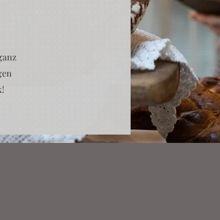
 ganz
agen
k!