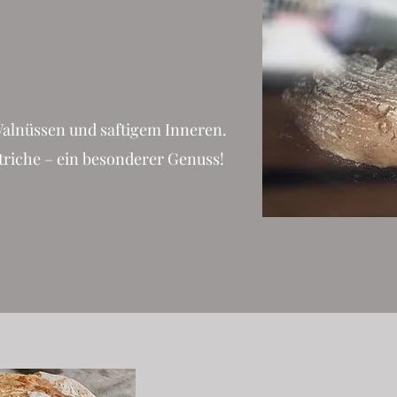
alnüssen und saftigem Inneren.
striche – ein besonderer Genuss!