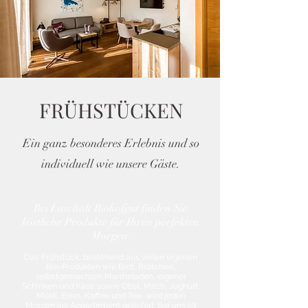
FRÜHSTÜCKEN
Ein ganz besonderes Erlebnis und so
individuell wie unsere Gäste.
Bei Laschalt Biohofgut finden Sie
köstliche Produkte für Ihren perfekten
Morgen.
Das Frühstück, bestehend aus vielen eigenen
Bio-Produkten wie Brot, Brötchen,
selbstgemachten Marmeladen, eigener
Schinken und Käse sowie Obst, Milch, Joghurt,
Müsli, Eiern, Kaffee und Tee, wird jeden
Morgen ins Appartement geliefert. Bei uns ist