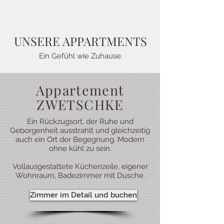
UNSERE APPARTMENTS
Ein Gefühl wie Zuhause.
Appartement
ZWETSCHKE
Ein Rückzugsort, der Ruhe und
Geborgenheit ausstrahlt und gleichzeitig
auch ein Ort der Begegnung. Modern
ohne kühl zu sein.
Vollausgestattete Küchenzeile, eigener
Wohnraum, Badezimmer mit Dusche.
Zimmer im Detail und buchen