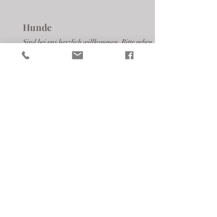
Hunde
Sind bei uns herzlich willkommen. Bitte geben
Sie uns vorher bescheid und führen Sie Ihren
Vierbeiner auf dem Hof immer an der Leine.
Wir verrechnen für ihren Liebling eine
einmalige Endreinigungsgebühr von €30,-.
Lunchpaket
Für Ihren Ausflug oder Ihre Heimreise geben
wir Ihnen auf Wunsch gerne ein Lunchpaket
mit auf den Weg. Inhalt und Preis besprechen
wir individuell und passen uns an Ihre Wünsche
an.