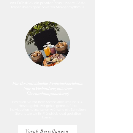
das Frühstück ein privater Ritus, unsere Gäste
folgen ihrem ganz privaten Morgenrhythmus.
Für Ihr individuelles Frühstückserlebnis:
(nur in Verbindung mit einer
Übernachtungsbuchung)
Bestellen Sie vor Ihrer Anreise alles was Ihr BIO-
Herz begehrt. Wir gehen gerne auf Ihre
individuellen kulinarischen Wünsche ein. Schreiben
Sie uns wie wir Ihr Frühstück ideal gestalten
können:
Vorab Bestellungen