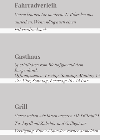
Fahrradverleih
Gerne können Sie moderne E-Bikes bei uns
ausleihen. Wenn nötig auch einen
Fahrradrucksack.
Gasthaus
Spezialitäten vom Biohofgut und dem
Burgenland.
Öffnungszeiten: Freitag, Samstag, Montag: 14
- 22 Uhr; Sonntag, Feiertag: 10 - 14 Uhr
Grill
Gerne stellen wir Ihnen unseren OFYR Tabl'O
Tischgrill mit Zubehör und Grillgut zur
Verfügung. Bitte 24 Stunden vorher anmelden.