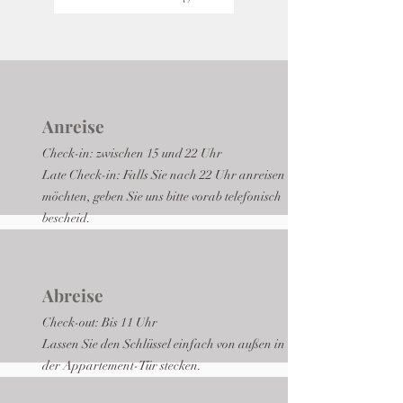
Anreise
Check-in: zwischen 15 und 22 Uhr
Late Check-in: Falls Sie nach 22 Uhr anreisen
möchten, geben Sie uns bitte vorab telefonisch
bescheid.
Abreise
Check-out: Bis 11 Uhr
Lassen Sie den Schlüssel einfach von außen in
der Appartement-Tür stecken.