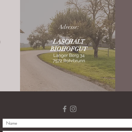
Adresse:
—
LASCHALT
g
BIOHOFGUT
Langer Berg 34
7572 Rohrbrunn