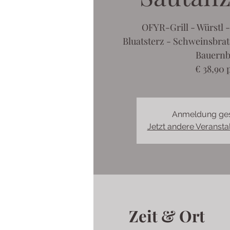
OFYR-Grill - Würstl -
Bluatsterz - Schweinsbrat
Bauernb
€ 38,90 p
Anmeldung ge
Jetzt andere Veranst
Zeit & Ort