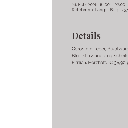
16. Feb. 2026, 16:00 – 22:00
Rohrbrunn, Langer Berg, 757
Details
Geröstete Leber, Bluatwurs
Bluatsterz und ein g’sche
Ehrlich. Herzhaft.  € 38,90 