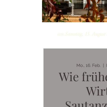
am Samstag, 15. August 
Mo., 16. Feb.
  |  
Wie früh
Wir
Sautanz