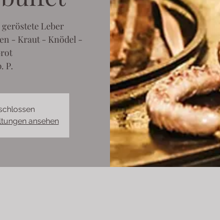
 geröstete Leber
en - Kraut - Knödel -
rot
. P.
schlossen
altungen ansehen