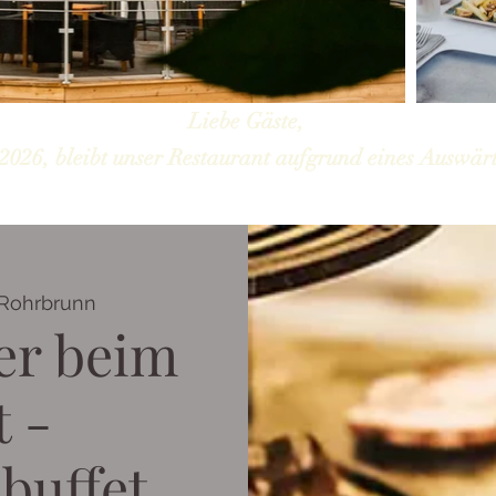
Liebe Gäste,
2026, bleibt unser Restaurant aufgrund eines Auswärt
Rohrbrunn
er beim
t -
buffet