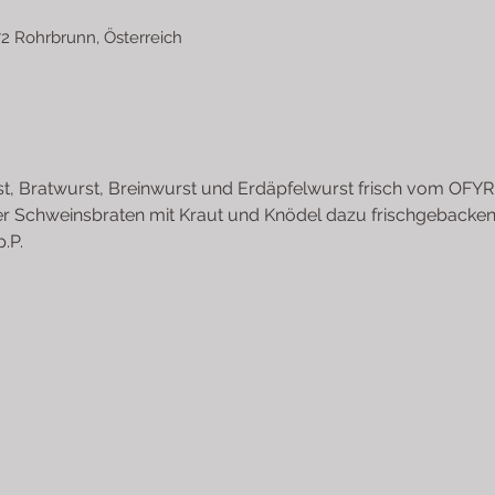
2 Rohrbrunn, Österreich
t, Bratwurst, Breinwurst und Erdäpfelwurst frisch vom OFYR-G
iter Schweinsbraten mit Kraut und Knödel dazu frischgebacke
p.P.