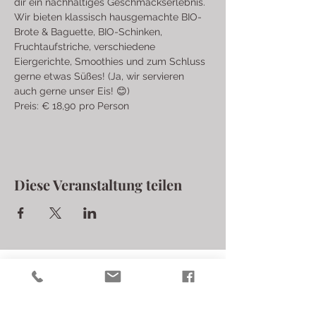
dir ein nachhaltiges Geschmackserlebnis.
Wir bieten klassisch hausgemachte BIO-
Brote & Baguette, BIO-Schinken, 
Fruchtaufstriche, verschiedene 
Eiergerichte, Smoothies und zum Schluss 
gerne etwas Süßes! (Ja, wir servieren 
auch gerne unser Eis! 😊)
Preis: € 18,90 pro Person
Diese Veranstaltung teilen
Laschalt Biohofgut
Langer Berg 34
iris.laschalt@biohofgut.at