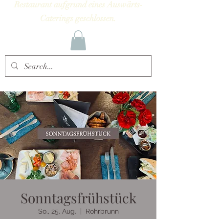
Restaurant aufgrund eines Auswärts-
Caterings geschlossen.
Sonntagsfrühstück
So., 25. Aug.
  |  
Rohrbrunn