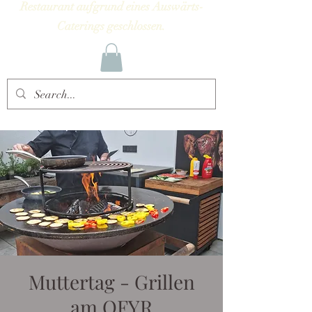
Restaurant aufgrund eines Auswärts-
Caterings geschlossen.
Muttertag - Grillen
am OFYR