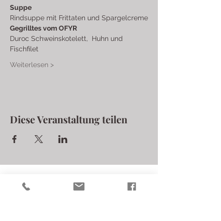
Suppe
Rindsuppe mit Frittaten und Spargelcreme
Gegrilltes vom OFYR
Duroc Schweinskotelett,  Huhn und 
Fischfilet
Weiterlesen >
Diese Veranstaltung teilen
Laschalt Biohofgut
Langer Berg 34
iris.laschalt@biohofgut.at
7572 Rohrbrunn, Austria T:
+43/664/125