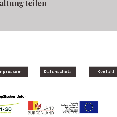
altung teilen
Laschalt Biohofgut
Langer Berg 34
iris.laschalt@biohofgut.at
7572 Rohrbrunn, Austria T:
+43/664/125 2788
Impressum
Datenschutz
Kontakt