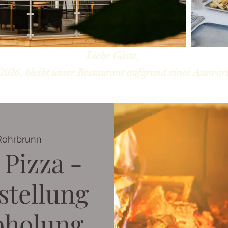
Liebe Gäste,
2026, bleibt unser Restaurant aufgrund eines Auswärt
Rohrbrunn
 Pizza -
stellung
bholung