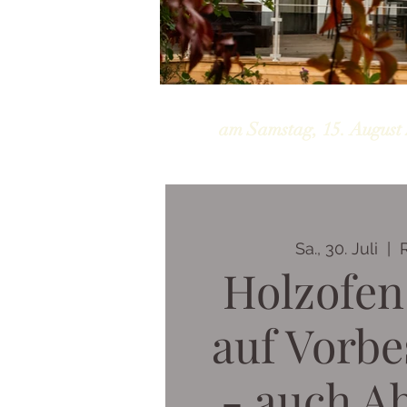
am Samstag, 15. August 
Sa., 30. Juli
  |  
Holzofen
auf Vorbe
- auch A