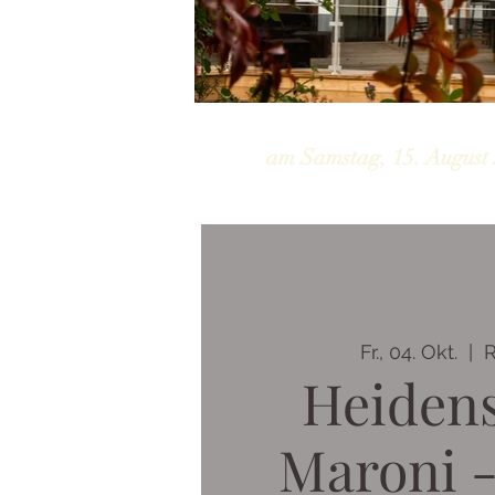
am Samstag, 15. August 
Fr., 04. Okt.
  |  
R
Heidens
Maroni 