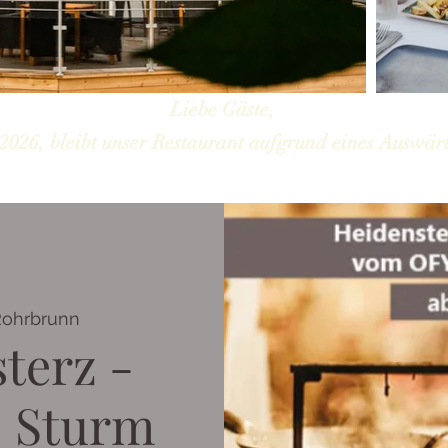
Liebe Gäste,
2026, bleibt unser Restaurant aufgrund eines Auswärt
ohrbrunn
terz -
- Sturm