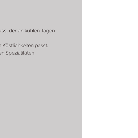
uss, der an kühlen Tagen 
Köstlichkeiten passt.
n Spezialitäten 