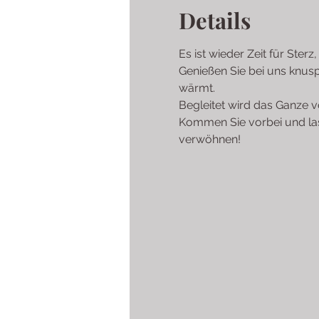
Details
Es ist wieder Zeit für Ster
Genießen Sie bei uns knusp
wärmt. 
Begleitet wird das Ganze v
Kommen Sie vorbei und las
verwöhnen!