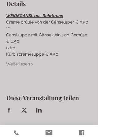
Details
WEIDEGANSL aus Rohrbrunn
Crème brûlée von der Gänseleber € 9,50
***
Ganslsuppe mit Gänseklein und Gemüse 
€ 6,50 
oder 
Kürbiscremesuppe € 5,50
Weiterlesen >
Diese Veranstaltung teilen
Laschalt Biohofgut