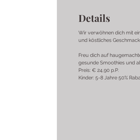
Details
Wir verwöhnen dich mit ein
und köstliches Geschmacks
Freu dich auf haugemachtes
gesunde Smoothies und al
Preis: € 24,90 p.P.
Kinder: 5-8 Jahre 50% Raba