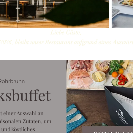
Liebe Gäste,
2026, bleibt unser Restaurant aufgrund eines Auswärt
Rohrbrunn
ksbuffet
t einer Auswahl an
aisonalen Zutaten, um
 und köstliches