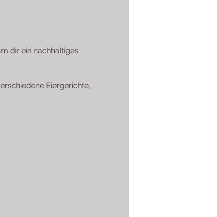
m dir ein nachhaltiges 
erschiedene Eiergerichte, 