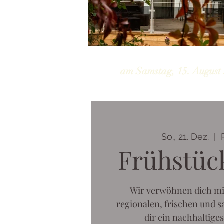
am Samstag, 15. August 
So., 21. Dez.
  |  
Frühstüc
Wir verwöhnen dich mi
regionalen, frischen und s
dir ein nachhaltiges