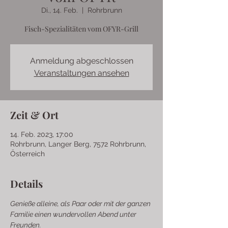
Di., 14. Feb.
  |  
Rohrbrunn
Fisch-Spezialitäten vom OFYR-Grill
Anmeldung abgeschlossen
Veranstaltungen ansehen
Zeit & Ort
14. Feb. 2023, 17:00
Rohrbrunn, Langer Berg, 7572 Rohrbrunn,
Österreich
Details
Genieße alleine, als Paar oder mit der ganzen 
Familie einen wundervollen Abend unter 
Freunden.