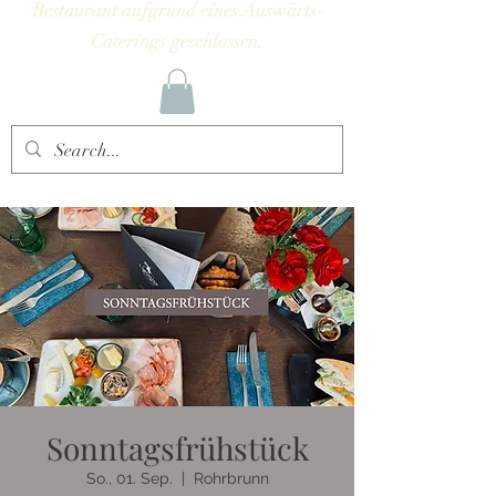
Restaurant aufgrund eines Auswärts-
Caterings geschlossen.
Sonntagsfrühstück
So., 01. Sep.
  |  
Rohrbrunn