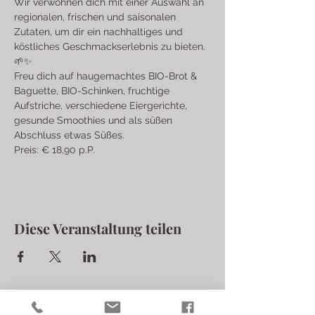
Wir verwöhnen dich mit einer Auswahl an 
regionalen, frischen und saisonalen 
Zutaten, um dir ein nachhaltiges und 
köstliches Geschmackserlebnis zu bieten. 
🌱✨
Freu dich auf haugemachtes BIO-Brot & 
Baguette, BIO-Schinken, fruchtige 
Aufstriche, verschiedene Eiergerichte, 
gesunde Smoothies und als süßen 
Abschluss etwas Süßes.
Preis: € 18,90 p.P.
Diese Veranstaltung teilen