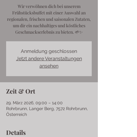
Wir verwöhnen dich bei unserem
Frühstücksbuffet mit einer Auswahl an
regionalen, frischen und saisonalen Zutaten,
um dir ein nachhaltiges und köstliches
Anmeldung geschlossen
Jetzt andere Veranstaltungen
ansehen
Zeit & Ort
29. März 2026, 09:00 – 14:00
Rohrbrunn, Langer Berg, 7572 Rohrbrunn,
Österreich
Details