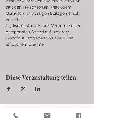
Köstlichkeiten: Genieße eine Vielfalt an 
saftigen Fleischsorten, knackigem 
Gemüse und würzigen Beilagen, frisch 
vom Grill.
Idyllische Atmosphäre: Verbringe einen 
entspannten Abend auf unserem 
Biohofgut, umgeben von Natur und 
ländlichem Charme.
Diese Veranstaltung teilen
Laschalt Biohofgut
Langer Berg 34
iris.laschalt@biohofgut.at