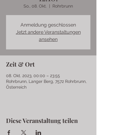
So., 08. Okt.
  |  
Rohrbrunn
Anmeldung geschlossen
Jetzt andere Veranstaltungen
ansehen
Zeit & Ort
08. Okt. 2023, 00:00 – 23:55
Rohrbrunn, Langer Berg, 7572 Rohrbrunn,
Österreich
Diese Veranstaltung teilen